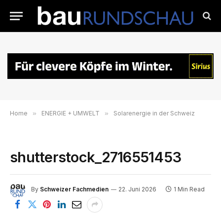
Home
»
ENERGIE + UMWELT
»
Solarenergie in der Schweiz
shutterstock_2716551453
By
Schweizer Fachmedien
22. Juni 2026
1 Min Read