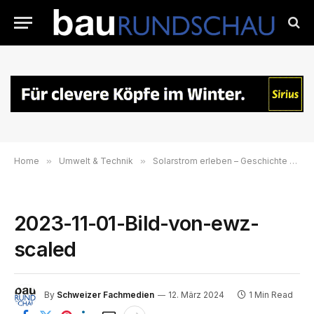
Home
»
Umwelt & Technik
»
Solarstrom erleben – Geschichte und Potenziale
2023-11-01-Bild-von-ewz-
scaled
By
Schweizer Fachmedien
12. März 2024
1 Min Read