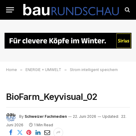
Home
»
ENERGIE + UMWELT
»
Strom intelligent speichern
BioFarm_Keyvisual_02
By
Schweizer Fachmedien
22. Juni 2026
Updated:
22.
Juni 2026
1 Min Read