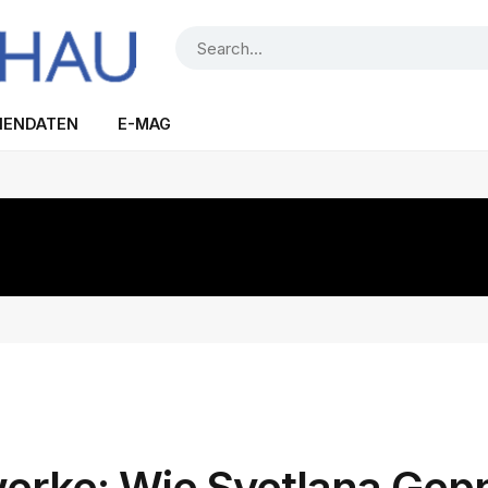
IENDATEN
E-MAG
werke: Wie Svetlana Gep