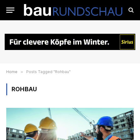
Home
»
Posts Tagged "Rohbau"
ROHBAU