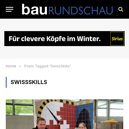
Home
»
Posts Tagged "SwissSkills"
SWISSSKILLS