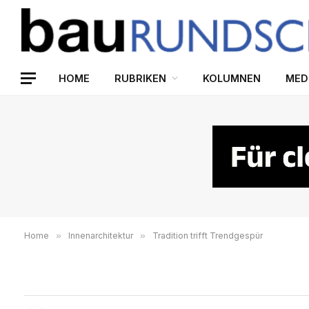
HOME
RUBRIKEN
KOLUMNEN
MED
Home
»
Innenarchitektur
»
Tradition trifft Trendgespür