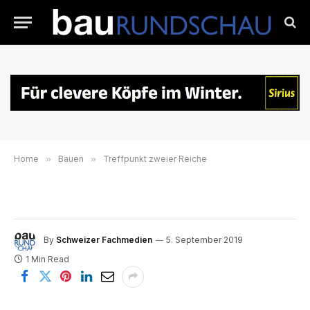
Home
»
Bauen
»
Treffpunkt zweier Reiche
By
Schweizer Fachmedien
5. September 2019
1 Min Read