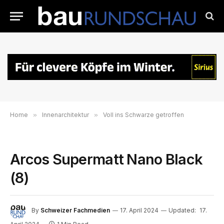
Home
»
Innenarchitektur
»
Voll ins Schwarze getroffen
Arcos Supermatt Nano Black
(8)
By
Schweizer Fachmedien
17. April 2024
Updated:
17.