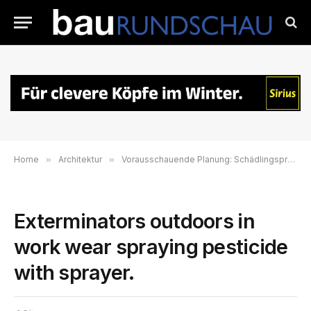
Home
»
Architektur
»
Vorausschauende Planung: Schädlingsprävention am Bau
Exterminators outdoors in
work wear spraying pesticide
with sprayer.