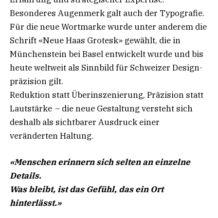
Besonderes Augenmerk galt auch der Typografie.
Für die neue Wortmarke wurde unter anderem die
Schrift «Neue Haas Grotesk» gewählt, die in
Münchenstein bei Basel entwickelt wurde und bis
heute weltweit als Sinnbild für Schweizer Design­
präzision gilt.
Reduktion statt Überinszenierung, Präzision statt
Lautstärke – die neue Gestaltung versteht sich
deshalb als sichtbarer Ausdruck einer
veränderten Haltung.
«Menschen erinnern sich selten an einzelne
Details.
Was bleibt, ist das Gefühl, das ein Ort
hinterlässt.»