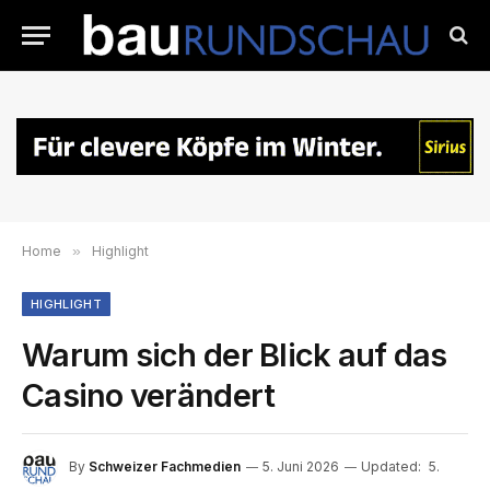
Home
»
Highlight
HIGHLIGHT
Warum sich der Blick auf das
Casino verändert
By
Schweizer Fachmedien
5. Juni 2026
Updated:
5.