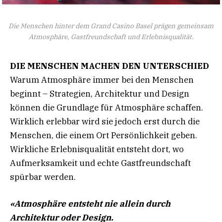
Die Menschen hinter dem Grand Casino Basel prägen gemeinsam
Atmosphäre, Gastfreundschaft und Erlebnisqualität.
DIE MENSCHEN MACHEN DEN UNTERSCHIED
Warum Atmosphäre immer bei den Menschen
beginnt – Strategien, Architektur und Design
können die Grundlage für Atmosphäre schaffen.
Wirklich erlebbar wird sie jedoch erst durch die
Menschen, die einem Ort Persönlichkeit geben.
Wirkliche Erlebnisqualität entsteht dort, wo
Aufmerksamkeit und echte Gastfreundschaft
spürbar werden.
«Atmosphäre entsteht nie allein durch
Architektur oder Design.