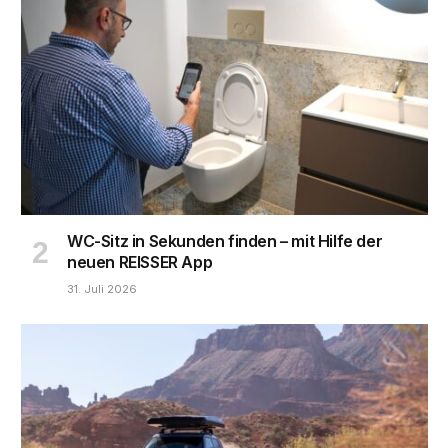
WC-Sitz in Sekunden finden – mit Hilfe der
neuen REISSER App
31. Juli 2026