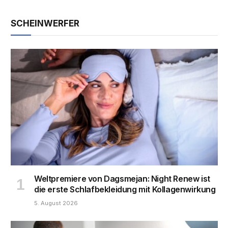
SCHEINWERFER
Weltpremiere von Dagsmejan: Night Renew ist
die erste Schlafbekleidung mit Kollagenwirkung
5. August 2026