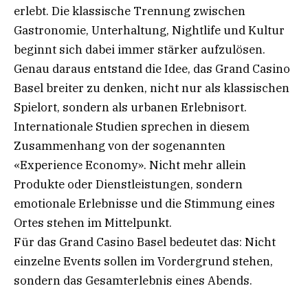
erlebt. Die klassische Trennung zwischen
Gastronomie, Unterhaltung, Night­life und Kultur
beginnt sich dabei immer stärker aufzulösen.
Genau daraus entstand die Idee, das Grand Casino
Basel breiter zu denken, nicht nur als klassischen
Spielort, sondern als urbanen Erlebnisort.
Internationale Studien sprechen in die­sem
Zusammenhang von der sogenannten
«Experience Economy». Nicht mehr allein
Produkte oder Dienstleistungen, sondern
emotionale Erlebnisse und die Stim­mung eines
Ortes stehen im Mittelpunkt.
Für das Grand Casino Basel bedeutet das: Nicht
einzelne Events sollen im Vordergrund stehen,
sondern das Gesamt­erlebnis eines Abends.