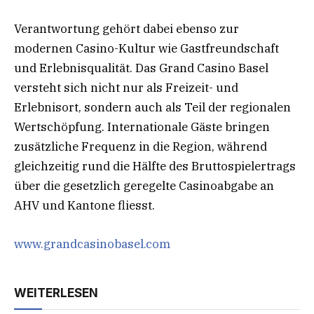
Verantwortung gehört dabei ebenso zur
modernen Casino-­Kultur wie Gastfreundschaft
und Erlebnisqualität. Das Grand Casino Basel
versteht sich nicht nur als Freizeit- und
Erlebnisort, sondern auch als Teil der regionalen
Wertschöpfung. Internationale Gäste bringen
zusätzliche Frequenz in die Region, während
gleichzeitig rund die Hälfte des Bruttospielertrags
über die gesetzlich geregelte Casinoabgabe an
AHV und Kantone fliesst.
www.grandcasinobasel.com
WEITERLESEN