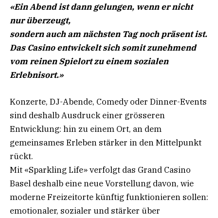
«Ein Abend ist dann gelungen, wenn er nicht
nur überzeugt,
sondern auch am nächsten Tag noch präsent ist.
Das Casino entwickelt sich somit zunehmend
vom reinen Spiel­ort zu einem sozialen
Erlebnisort.»
Konzerte, DJ-Abende, Comedy oder Dinner-Events
sind deshalb Ausdruck einer grösseren
Entwicklung: hin zu einem Ort, an dem
gemeinsames Erleben stärker in den Mittelpunkt
rückt.
Mit «Sparkling Life» verfolgt das Grand Casino
Basel deshalb eine neue Vorstellung davon, wie
moderne Freizeit­orte künf­tig funktionieren sollen:
emotionaler, sozialer und stärker über