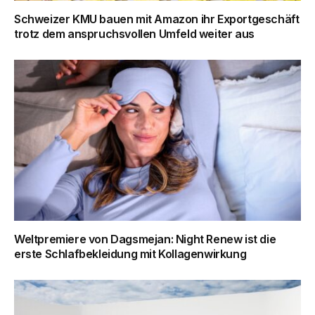
Schweizer KMU bauen mit Amazon ihr Exportgeschäft
trotz dem anspruchsvollen Umfeld weiter aus
Weltpremiere von Dagsmejan: Night Renew ist die
erste Schlafbekleidung mit Kollagenwirkung