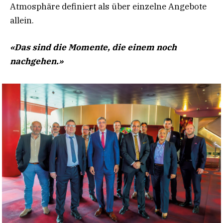
Atmosphäre definiert als über einzelne Angebote
allein.
«Das sind die Momente, die einem noch
nachgehen.»