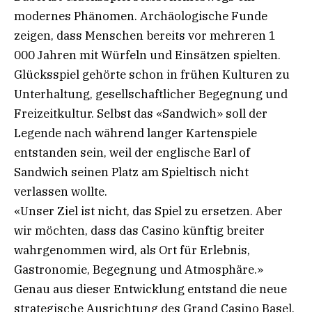
modernes Phänomen. Archäologische Funde
zeigen, dass Menschen bereits vor mehreren 1
000 Jahren mit Würfeln und Einsätzen spielten.
Glücksspiel gehörte schon in frühen Kulturen zu
Unterhaltung, gesellschaftlicher Begegnung und
Freizeitkultur. Selbst das «Sandwich» soll der
Legende nach während langer Kartenspiele
entstanden sein, weil der englische Earl of
Sandwich seinen Platz am Spieltisch nicht
verlassen wollte.
«Unser Ziel ist nicht, das Spiel zu ersetzen. Aber
wir möchten, dass das Casino künftig breiter
wahrgenommen wird, als Ort für Erlebnis,
Gastronomie, Begegnung und Atmosphäre.»
Genau aus dieser Entwicklung entstand die neue
strategische Ausrichtung des Grand Casino Basel.