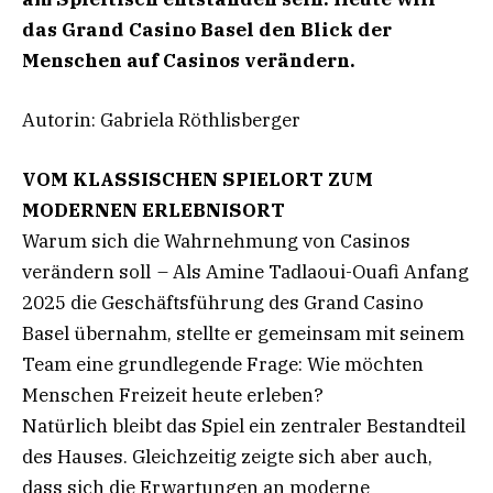
das Grand Casino Basel den Blick der
Menschen auf Casinos verändern.
Autorin: Gabriela Röthlisberger
VOM KLASSISCHEN SPIELORT ZUM
MODERNEN ERLEBNISORT
Warum sich die Wahrnehmung von Casinos
verändern soll – Als Amine Tadlaoui-Ouafi Anfang
2025 die Geschäftsführung des Grand Casino
Basel übernahm, stellte er gemeinsam mit seinem
Team eine grundlegende Frage: Wie möchten
Menschen Freizeit heute erleben?
Natürlich bleibt das Spiel ein zentraler Bestandteil
des Hauses. Gleichzeitig zeigte sich aber auch,
dass sich die Erwartungen an moderne