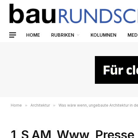
HOME
RUBRIKEN
KOLUMNEN
MED
Home
»
Architektur
»
Was wäre wenn, ungebaute Architektur in d
1_S AM_Www_Presse