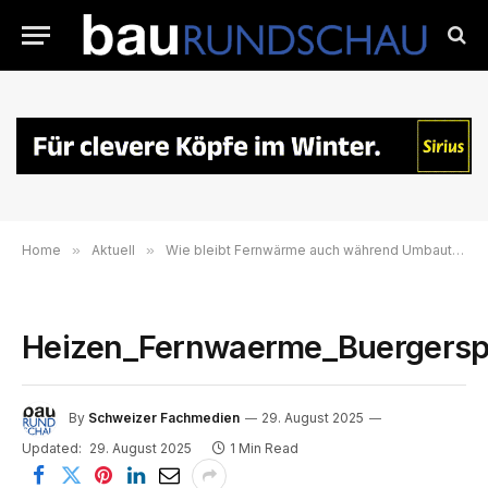
Home
»
Aktuell
»
Wie bleibt Fernwärme auch während Umbauten sicher verfügbar?
Heizen_Fernwaerme_Buergerspi
By
Schweizer Fachmedien
29. August 2025
Updated:
29. August 2025
1 Min Read