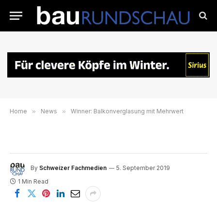
Home
»
News
»
Winner: Balkonverglasung mit Mehrwert
By
Schweizer Fachmedien
5. September 2019
1 Min Read