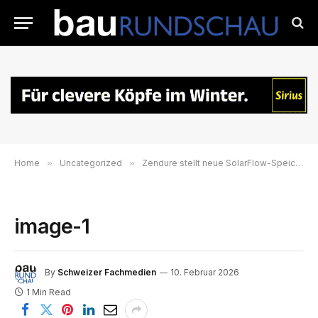
Home
»
Uncategorized
»
Zendure stellt neue SolarFlow-Speichersysteme vor und baut sein Energie-Ökosystem aus
image-1
By
Schweizer Fachmedien
10. Februar 2026
1 Min Read