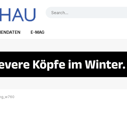
IENDATEN
E-MAG
img_w760