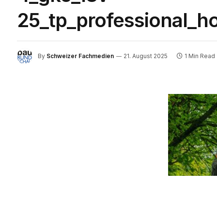
25_tp_professional_
By
Schweizer Fachmedien
21. August 2025
1 Min Read