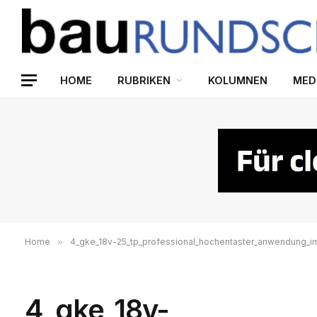
HOME
RUBRIKEN
KOLUMNEN
MED
Home
»
4_gke_18v-25_tp_professional_hochentaster_anwendung_
4_gke_18v-