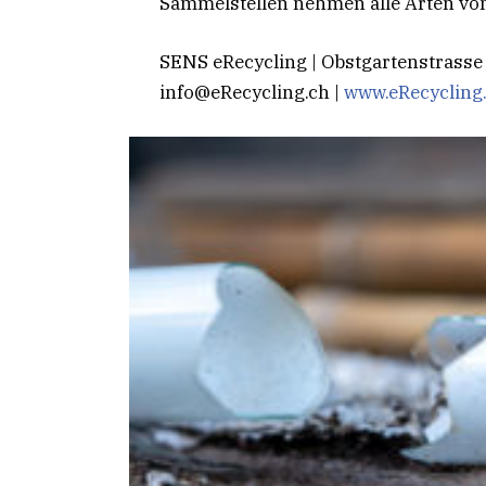
Sammelstellen nehmen alle Arten vo
SENS eRecycling | Obstgartenstrasse 2
info@eRecycling.ch
|
www.eRecycling.