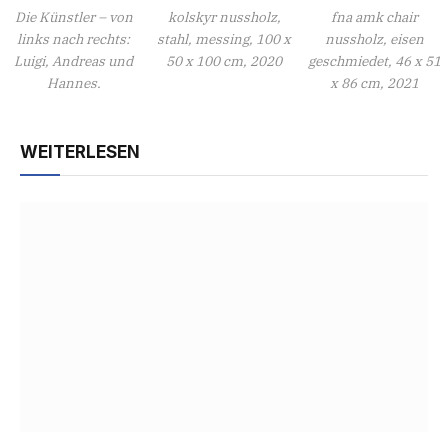
Die Künstler – von
kolskyr nussholz,
fna amk chair
links nach rechts:
stahl, messing, 100 x
nussholz, eisen
Luigi, Andreas und
50 x 100 cm, 2020
geschmiedet, 46 x 51
Hannes.
x 86 cm, 2021
WEITERLESEN