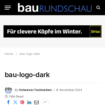
Home
»
bau-logo-dark
bau-logo-dark
By
Schweizer Fachmedien
8. November 2024
1 Min Read