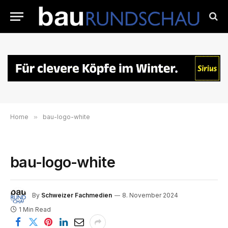
Home
»
bau-logo-white
bau-logo-white
By
Schweizer Fachmedien
8. November 2024
1 Min Read