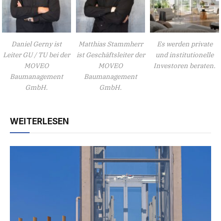
Daniel Gerny ist
Matthias Stammherr
Es werden private
Leiter GU / TU bei der
ist Geschäftsleiter der
und institutionelle
MOVEO
MOVEO
Investoren beraten.
Baumanagement
Baumanagement
GmbH.
GmbH.
WEITERLESEN