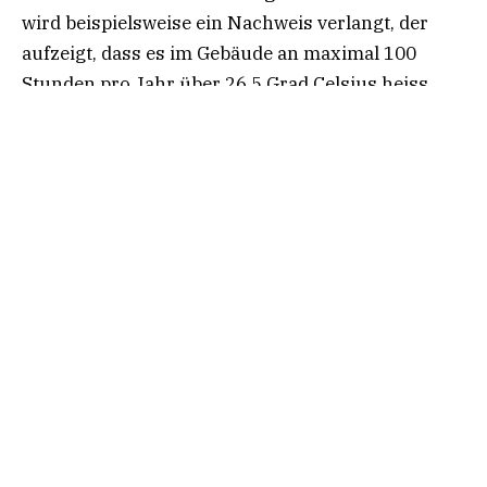
wird beispielsweise ein Nachweis verlangt, der
aufzeigt, dass es im Gebäude an maximal 100
Stunden pro Jahr über 26.5 Grad Celsius heiss
wird – viermal weniger als in konventionellen
Bauten.
Bereits bei der Planung gilt es, sommerliche
Überhitzungen miteinzubeziehen und diesen
vorzubeugen. Vorsorgen ist effizienter, als später
für teures Geld technische Nachrüstungen
vorzunehmen. Frische Luft und angenehme
Temperaturen sind bedeutende Wohlfühlfaktoren.
Vom beweglichen aussenliegenden Sonnenschutz
über die Bodenheizung bis zum Geocooling –
Minergie zeigt Ihnen wirksame Möglichkeiten auf.
Für die Bewohner ergeben sich sieben