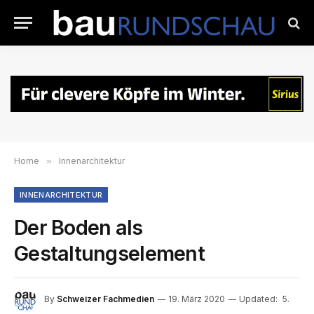
Home
»
Innenarchitektur
INNENARCHITEKTUR
Der Boden als
Gestaltungselement
By
Schweizer Fachmedien
19. März 2020
Updated:
5.