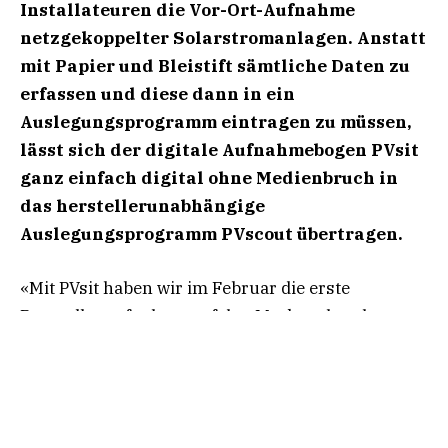
Installateuren die Vor-Ort-Aufnahme
netzgekoppelter Solarstromanlagen. Anstatt
mit Papier und Bleistift sämtliche Daten zu
erfassen und diese dann in ein
Auslegungsprogramm eintragen zu müssen,
lässt sich der digitale Aufnahmebogen PVsit
ganz einfach digital ohne Medienbruch in
das herstellerunabhängige
Auslegungsprogramm PVscout übertragen.
«Mit PVsit haben wir im Februar die erste
Baustellenaufnahme auf den Markt gebracht,
welche die Daten direkt in eine Planungssoftware
übertragt», erklärt Solarschmiede-
Geschäftsführer Felix Schneider. Er ergänzt: «Der
erste PV-Grosshändler setzt dieses Tool bereits in