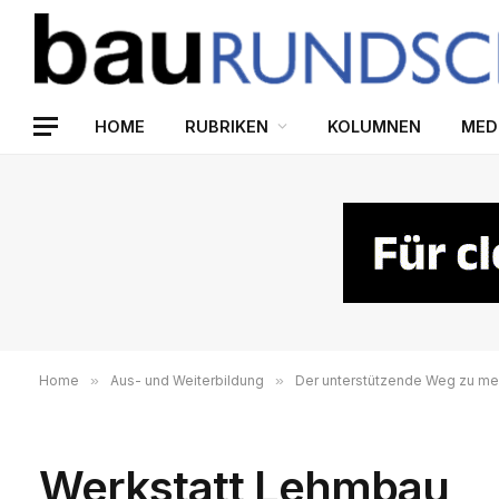
HOME
RUBRIKEN
KOLUMNEN
MED
Home
»
Aus- und Weiterbildung
»
Der unterstützende Weg zu meh
Werkstatt Lehmbau