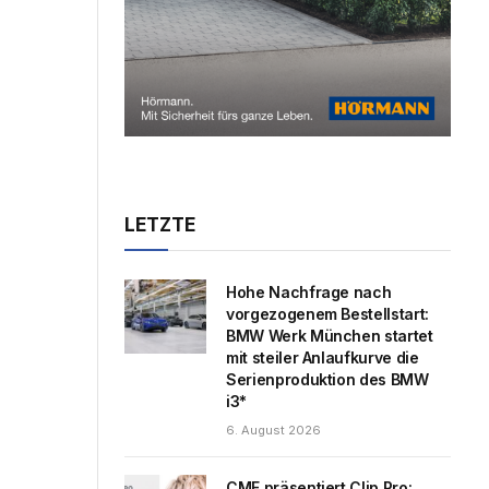
LETZTE
Hohe Nachfrage nach
vorgezogenem Bestellstart:
BMW Werk München startet
mit steiler Anlaufkurve die
Serienproduktion des BMW
i3*
6. August 2026
CMF präsentiert Clip Pro: