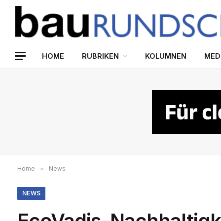
HOME
RUBRIKEN
KOLUMNEN
MED
Home
»
News
NEWS
EcoVadis-Nachhaltig