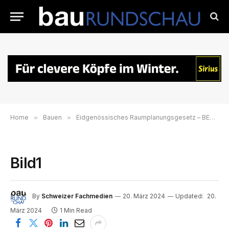
Home
»
Bauen
»
Eidgenössisches Raumplanungsgesetz – BETTERHOMES erklärt die Auswirkungen auf den Immobilienmarkt in der Schweiz
Bild1
By
Schweizer Fachmedien
20. März 2024
Updated:
20.
März 2024
1 Min Read