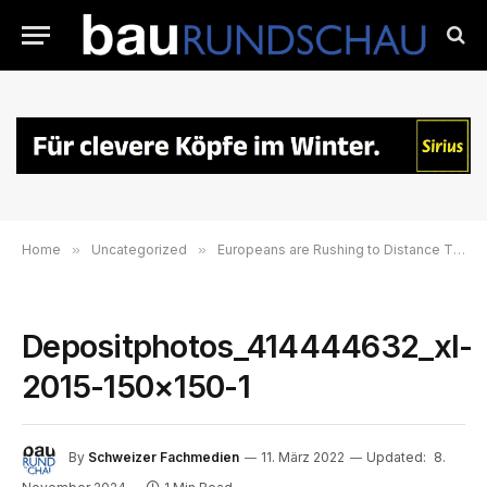
Home
»
Uncategorized
»
Europeans are Rushing to Distance Themselves from Putin
Depositphotos_414444632_xl-
2015-150×150-1
By
Schweizer Fachmedien
11. März 2022
Updated:
8.