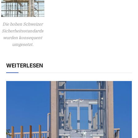
Die hohen Schweizer
Sicherheitsstandards
wurden konsequent
umgesetzt.
WEITERLESEN