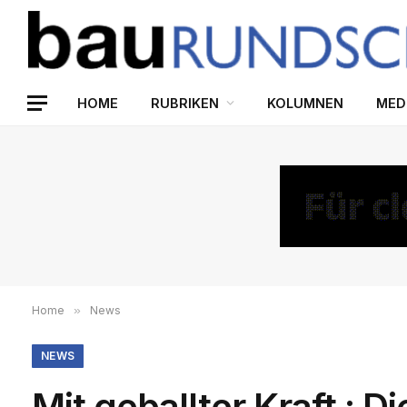
HOME
RUBRIKEN
KOLUMNEN
MED
Home
»
News
NEWS
Mit geballter Kraft : 