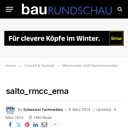
Home
»
Umwelt & Technik
»
Miteinander statt Nebeneinander
salto_rmcc_ema
By
Schweizer Fachmedien
8. März 2024
Updated:
8.
März 2024
1 Min Read