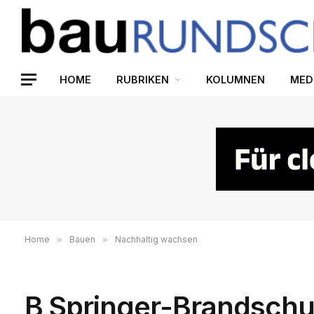
HOME
RUBRIKEN
KOLUMNEN
MED
Home
»
Bauen
»
Nachhaltig wachsen
B Springer-Brandschu