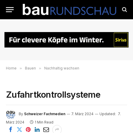
Home
»
Bauen
»
Nachhaltig wachsen
Zufahrtkontrollsysteme
By
Schweizer Fachmedien
7. März 2024
Updated:
7.
März 2024
1 Min Read