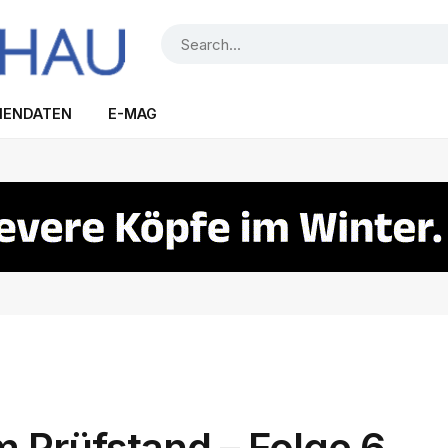
IENDATEN
E-MAG
m Prüfstand – Folge 6