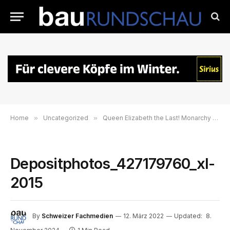
Home
»
Uncategorized
»
Queen Elizabeth the Last! Monarchy Faces Fresh Demand to be Axed
Depositphotos_427179760_xl-
2015
By
Schweizer Fachmedien
12. März 2022
Updated:
8.