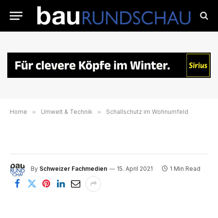
Home
»
Umwelt & Technik
»
Schallschutz im Wohnumfeld
By
Schweizer Fachmedien
15. April 2021
1 Min Read