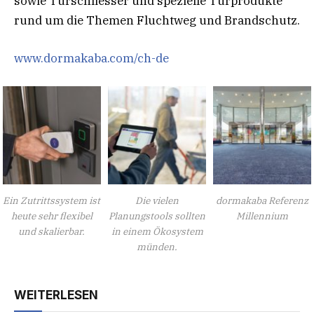
sowie Türschliesser und spezielle Türprodukte
rund um die Themen Fluchtweg und Brandschutz.
www.dormakaba.com/ch-de
Ein Zutrittssystem ist
Die vielen
dormakaba Referenz
heute sehr flexibel
Planungstools sollten
Millennium
und skalierbar.
in einem Ökosystem
münden.
WEITERLESEN