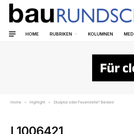
HOME
RUBRIKEN
KOLUMNEN
MED
Home
»
Highlight
»
Skulptur oder Feuerstelle? Beides!
L1006421