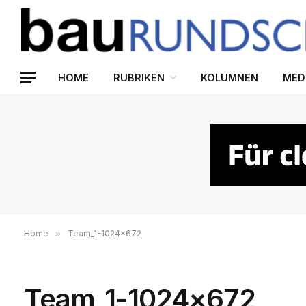
HOME
RUBRIKEN
KOLUMNEN
MED
Home
»
Team_1-1024×672
Team_1-1024×672