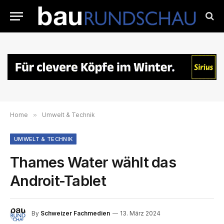
Home
»
Umwelt & Technik
UMWELT & TECHNIK
Thames Water wählt das
Androit-Tablet
By
Schweizer Fachmedien
13. März 2024