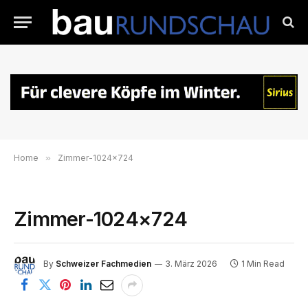
Home
»
Zimmer-1024×724
Zimmer-1024×724
By
Schweizer Fachmedien
3. März 2026
1 Min Read