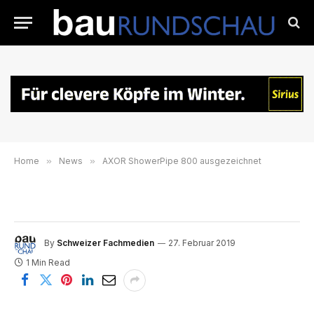
Home
»
News
»
AXOR ShowerPipe 800 ausgezeichnet
By
Schweizer Fachmedien
27. Februar 2019
1 Min Read