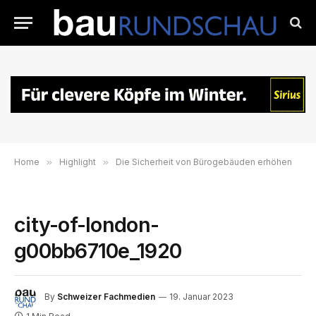
Home
»
Highlight
»
Die Sicherheit von Bürogebäuden erhöhen
city-of-london-
g00bb6710e_1920
By
Schweizer Fachmedien
19. Januar 2023