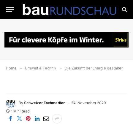
Home
»
Umwelt & Technik
»
Die Zukunft der Energie gestalten
By
Schweizer Fachmedien
24. November 2020
1 Min Read