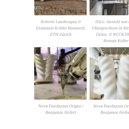
Robotic Landscapes ©
HiLo. Ansicht aus
Gramazio Kohler Research,
Obergeschoss in Ri
ETH Zürich
Osten. © NCCR D
Roman Keller
Nova Fundaziun Origen |
Nova Fundaziun Ori
Benjamin Hofer)
Benjamin Hofer