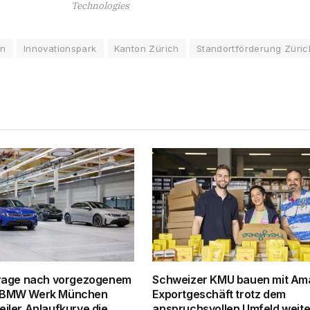
Technologies
on
Innovationspark
Kanton Zürich
Standortförderung Züric
rage nach vorgezogenem
Schweizer KMU bauen mit Ama
t: BMW Werk München
Exportgeschäft trotz dem
teiler Anlaufkurve die
anspruchsvollen Umfeld weite