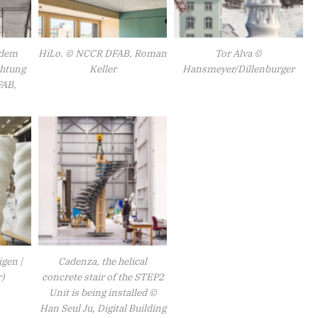
 dem
HiLo. © NCCR DFAB, Roman
Tor Alva ©
chtung
Keller
Hansmeyer/Dillenburger
FAB,
gen |
Cadenza, the helical
)
concrete stair of the STEP2
Unit is being installed ©
Han Seul Ju, Digital Building