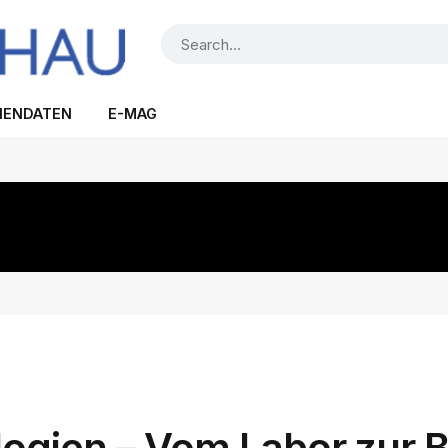
IENDATEN
E-MAG
ogien – Vom Labor zur B