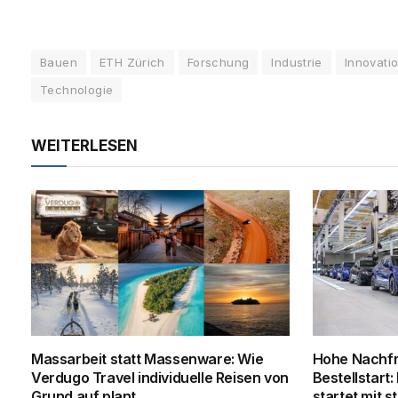
Bauen
ETH Zürich
Forschung
Industrie
Innovati
Technologie
WEITERLESEN
Massarbeit statt Massenware: Wie
Hohe Nachf
Verdugo Travel individuelle Reisen von
Bestellstar
Grund auf plant
startet mit s