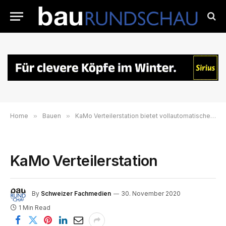
Home
»
Bauen
»
KaMo Verteilerstation bietet vollautomatischen hydraulischen Abgleich
KaMo Verteilerstation
By
Schweizer Fachmedien
30. November 2020
1 Min Read