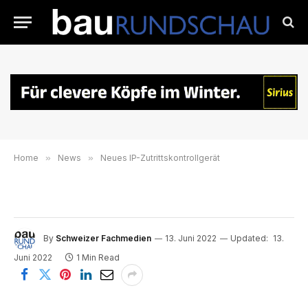
Home
»
News
»
Neues IP-Zutrittskontrollgerät
By
Schweizer Fachmedien
13. Juni 2022
Updated:
13.
Juni 2022
1 Min Read