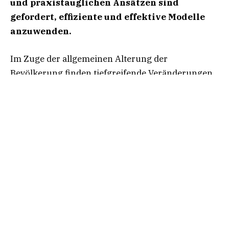
und praxistauglichen Ansätzen sind
gefordert, effiziente und effektive Modelle
anzuwenden.
Im Zuge der allgemeinen Alterung der
Bevölkerung finden tiefgreifende Veränderungen
in der Art der Versorgung älterer Menschen mit
Pflege- und Betreuungsbedarf statt. Während die
Anzahl Betreuungsplätze in Alters- und
Pflegeheimen in den letzten Jahren nicht so
schnell gewachsen ist wie die ältere Bevölkerung,
nehmen andere Betreuungsformen ausserhalb
von Institutionen stetig zu. Lebten im Jahr 2007
rund 18 Prozent der Personen ab 80 Jahre in
einem Alters- und Pflegeheim, waren es im Jahr
2012 noch 17 Prozent und im Jahre 2017 noch